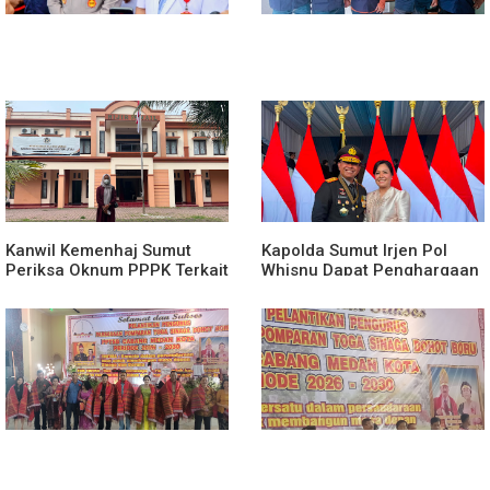
Kanwil Kemenhaj Sumut
Kapolda Sumut Irjen Pol
Periksa Oknum PPPK Terkait
Whisnu Dapat Penghargaan
Dugaan Pelecehan Anak
Award Dari Presiden
Magang Di Kantor Kemenhaj
Prabowo Subianto
Palas