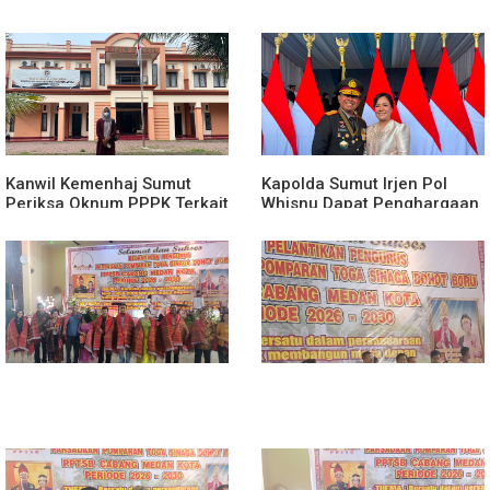
Kanwil Kemenhaj Sumut
Kapolda Sumut Irjen Pol
Periksa Oknum PPPK Terkait
Whisnu Dapat Penghargaan
Dugaan Pelecehan Anak
Award Dari Presiden
Magang Di Kantor Kemenhaj
Prabowo Subianto
Palas