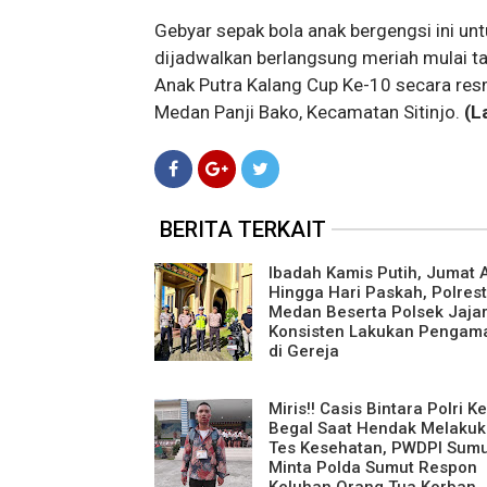
Gebyar sepak bola anak bergengsi ini un
dijadwalkan berlangsung meriah mulai 
Anak Putra Kalang Cup Ke-10 secara resmi
Medan Panji Bako, Kecamatan Sitinjo.
(L
BERITA TERKAIT
Ibadah Kamis Putih, Jumat
Hingga Hari Paskah, Polres
Medan Beserta Polsek Jaja
Konsisten Lakukan Pengam
di Gereja
Miris!! Casis Bintara Polri K
Begal Saat Hendak Melaku
Tes Kesehatan, PWDPI Sumu
Minta Polda Sumut Respon
Keluhan Orang Tua Korban