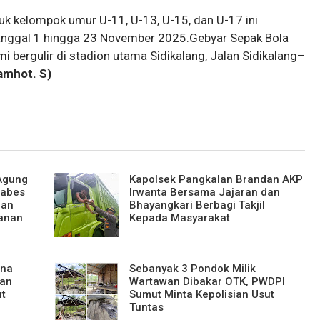
tuk kelompok umur U-11, U-13, U-15, dan U-17 ini
tanggal 1 hingga 23 November 2025.Gebyar Sepak Bola
 bergulir di stadion utama Sidikalang, Jalan Sidikalang–
amhot. S)
 Agung
Kapolsek Pangkalan Brandan AKP
tabes
Irwanta Bersama Jajaran dan
ran
Bhayangkari Berbagi Takjil
anan
Kepada Masyarakat
ena
Sebanyak 3 Pondok Milik
kan
Wartawan Dibakar OTK, PWDPI
t
Sumut Minta Kepolisian Usut
Tuntas