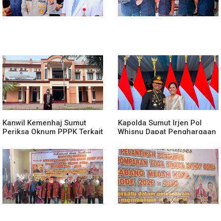
Kanwil Kemenhaj Sumut
Kapolda Sumut Irjen Pol
Periksa Oknum PPPK Terkait
Whisnu Dapat Penghargaan
Dugaan Pelecehan Anak
Award Dari Presiden
Magang Di Kantor Kemenhaj
Prabowo Subianto
Palas