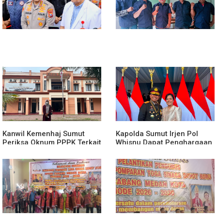
Kanwil Kemenhaj Sumut
Kapolda Sumut Irjen Pol
Periksa Oknum PPPK Terkait
Whisnu Dapat Penghargaan
Dugaan Pelecehan Anak
Award Dari Presiden
Magang Di Kantor Kemenhaj
Prabowo Subianto
Palas