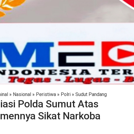
inal
»
Nasional
»
Peristiwa
»
Polri
»
Sudut Pandang
asi Polda Sumut Atas
tmennya Sikat Narkoba