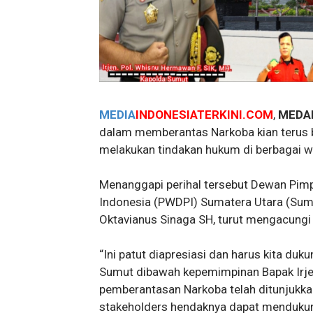
MEDIA
INDONESIATERKINI.COM
,
MEDA
dalam memberantas Narkoba kian terus be
melakukan tindakan hukum di berbagai wi
Menanggapi perihal tersebut Dewan Pim
Indonesia (PWDPI) Sumatera Utara (Sum
Oktavianus Sinaga SH, turut mengacungi 
“Ini patut diapresiasi dan harus kita du
Sumut dibawah kepemimpinan Bapak Irj
pemberantasan Narkoba telah ditunjukkan 
stakeholders hendaknya dapat mendukung