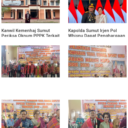
Kanwil Kemenhaj Sumut
Kapolda Sumut Irjen Pol
Periksa Oknum PPPK Terkait
Whisnu Dapat Penghargaan
Dugaan Pelecehan Anak
Award Dari Presiden
Magang Di Kantor Kemenhaj
Prabowo Subianto
Palas