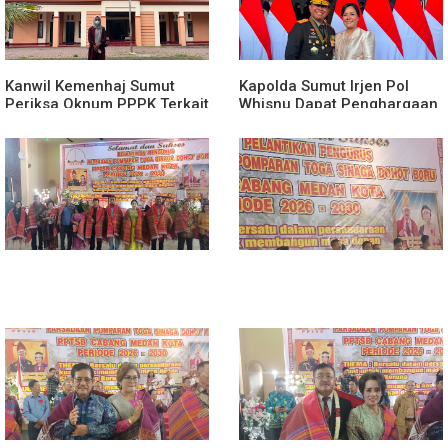
Kanwil Kemenhaj Sumut
Kapolda Sumut Irjen Pol
Periksa Oknum PPPK Terkait
Whisnu Dapat Penghargaan
Dugaan Pelecehan Anak
Award Dari Presiden
Magang Di Kantor Kemenhaj
Prabowo Subianto
Palas