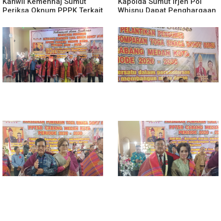
Kanwil Kemenhaj Sumut
Kapolda Sumut Irjen Pol
Periksa Oknum PPPK Terkait
Whisnu Dapat Penghargaan
Dugaan Pelecehan Anak
Award Dari Presiden
Magang Di Kantor Kemenhaj
Prabowo Subianto
Palas